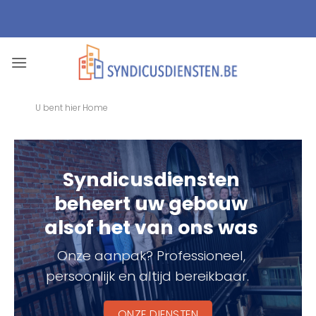
Ga
naar
inhoud
U bent hier
Home
Syndicusdiensten
beheert uw gebouw
alsof het van ons was
Onze aanpak? Professioneel,
persoonlijk en altijd bereikbaar.
ONZE DIENSTEN