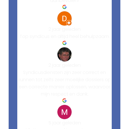
aanbevolen!
2 jaar geleden
Top syndicus en altijd heel behulpzaam.
2 jaar geleden
Syndicusdiensten zijn zeer correct en
kunnen tot zelfs zeer moeilijke dossiers op
een correcte manier oplossen, waarvoor
mijn respect en dank.
5 jaar geleden