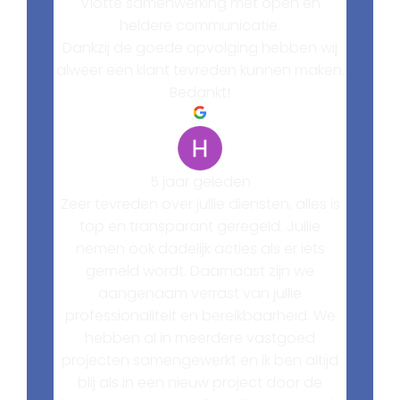
Vlotte samenwerking met open en
heldere communicatie.
Dankzij de goede opvolging hebben wij
alweer een klant tevreden kunnen maken.
Bedankt!
5 jaar geleden
Zeer tevreden over jullie diensten, alles is
top en transparant geregeld. Jullie
nemen ook dadelijk acties als er iets
gemeld wordt. Daarnaast zijn we
aangenaam verrast van jullie
professionaliteit en bereikbaarheid. We
hebben al in meerdere vastgoed
projecten samengewerkt en ik ben altijd
blij als in een nieuw project door de