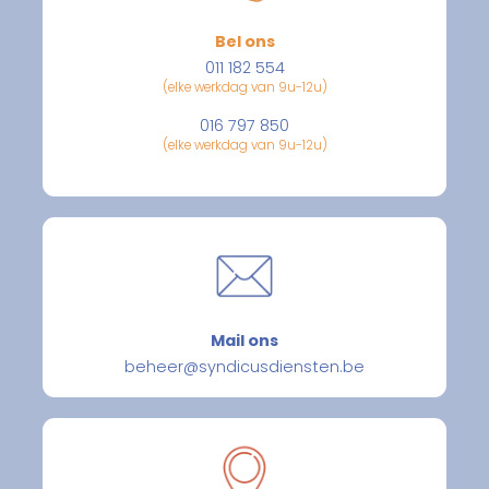
Bel ons
011 182 554
(elke werkdag van 9u-12u)
016 797 850
(elke werkdag van 9u-12u)
Mail ons
beheer@syndicusdiensten.be