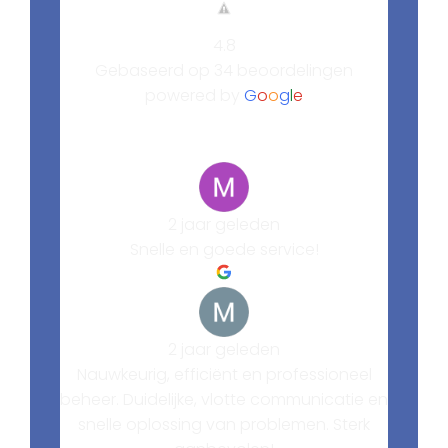
4.8
Gebaseerd op 34 beoordelingen
powered by
G
o
o
g
l
e
2 jaar geleden
Snelle en goede service!
2 jaar geleden
Nauwkeurig, efficiënt en professioneel
beheer. Duidelijke, vlotte communicatie en
snelle oplossing van problemen. Sterk