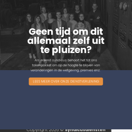
Geen tijd om dit
allemaal zelf uit
te pluizen?
Als erkend syndicus behoort het tot ons
takenpakket om op de hoogte te blijven van
veranderingen in de wetgeving, premies enz.
LEES MEER OVER ONZE DIENSTVERLENING
COOKIES
PRIVACY
DISCLAIMER
WETTELIJKE INFORMATIEPLICHT
Copyright 2026 ©
Syndicusdiensten